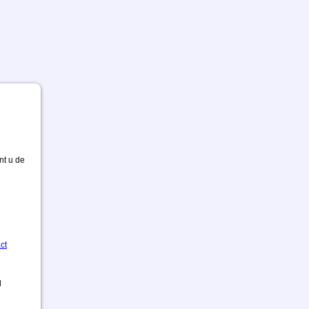
nt u de
ct
d