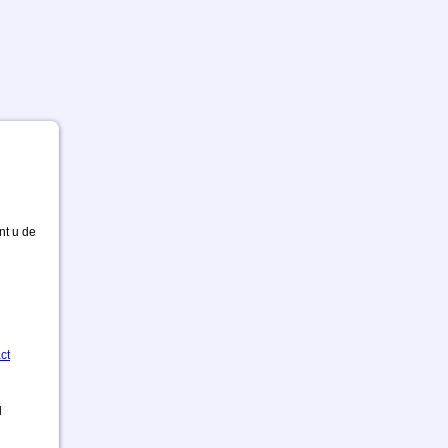
nt u de
ct
d