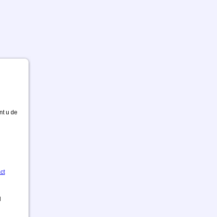
nt u de
ct
d