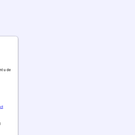
nt u de
ct
d