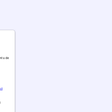
nt u de
ct
d