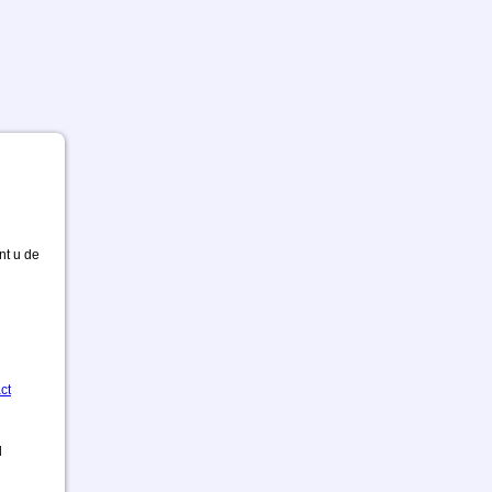
nt u de
ct
d