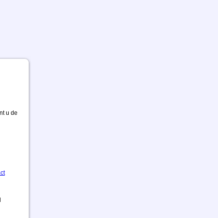
nt u de
ct
d