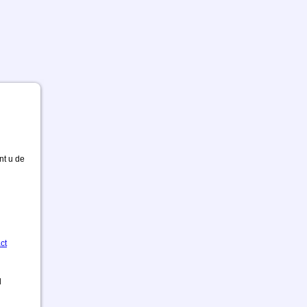
nt u de
ct
d