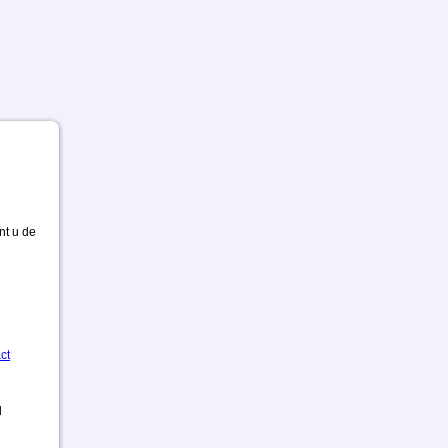
nt u de
ct
d