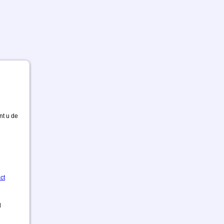
nt u de
ct
d