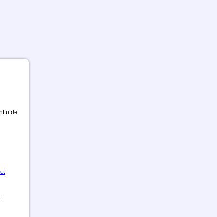
nt u de
ct
d