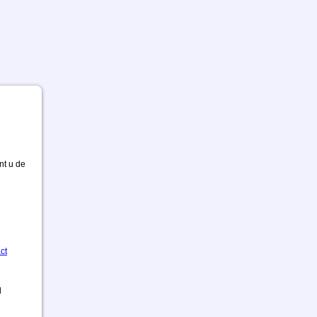
nt u de
ct
d