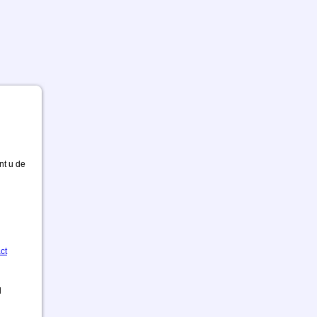
nt u de
ct
d