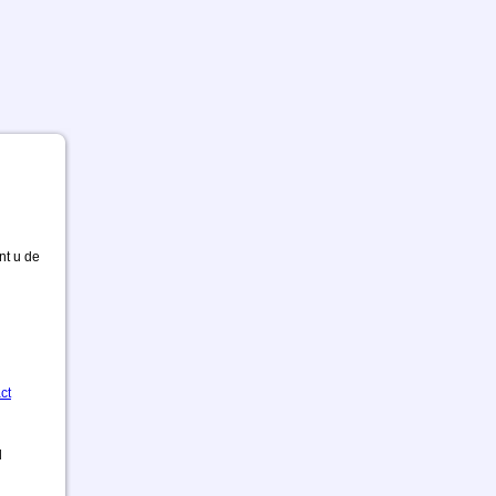
nt u de
ct
d