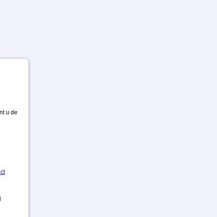
nt u de
ct
d