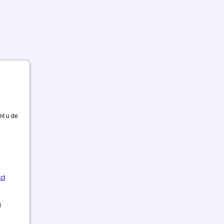
nt u de
ct
d