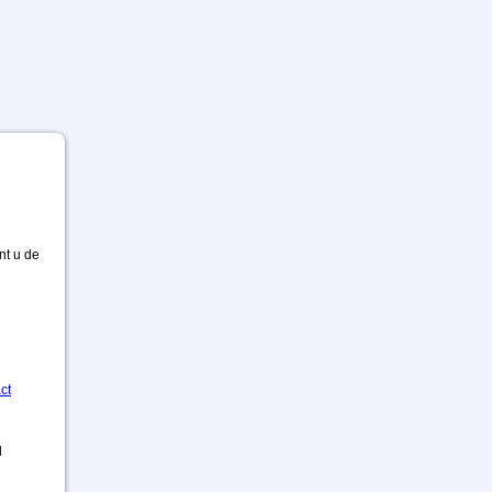
nt u de
ct
d