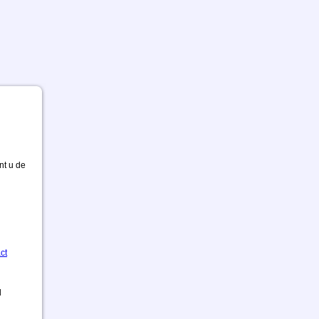
nt u de
ct
d