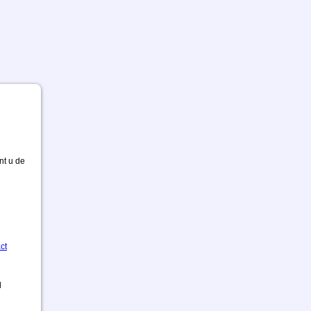
nt u de
ct
d