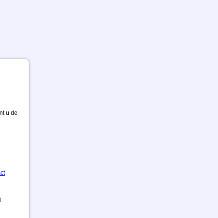
nt u de
ct
d