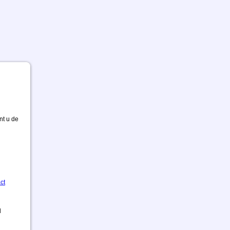
nt u de
ct
d