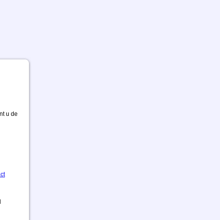
nt u de
ct
d