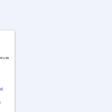
nt u de
ct
d