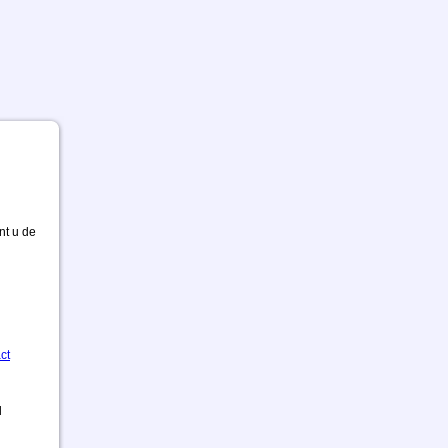
nt u de
ct
d