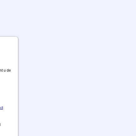
nt u de
ct
d