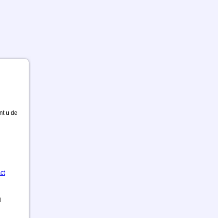
nt u de
ct
d