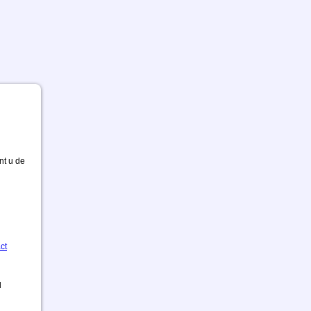
nt u de
ct
d