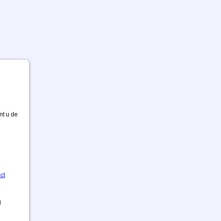
nt u de
ct
d