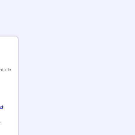
nt u de
ct
d