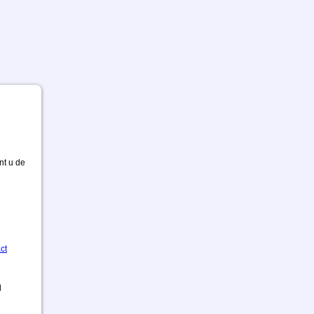
nt u de
ct
d