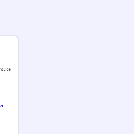
nt u de
ct
d