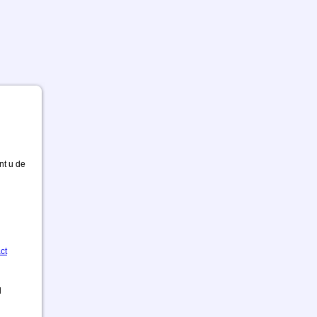
nt u de
ct
d