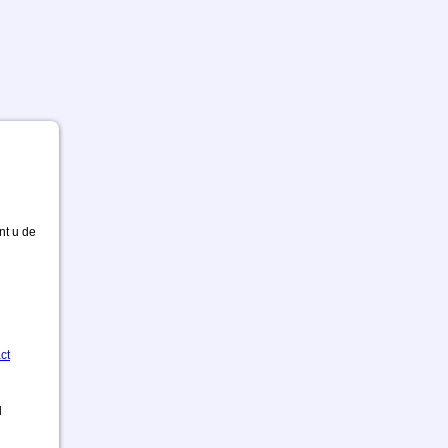
nt u de
ct
d