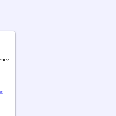
nt u de
ct
d