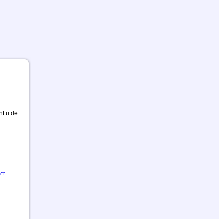
nt u de
ct
d