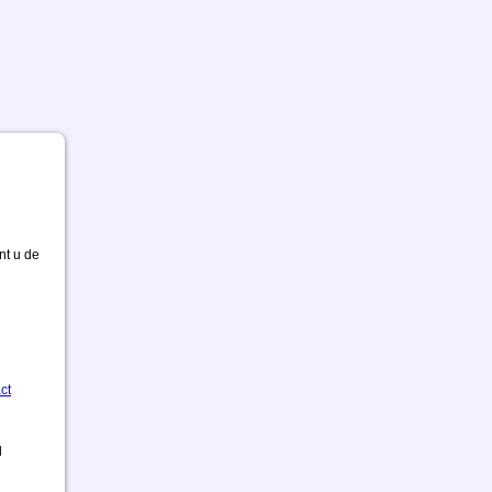
nt u de
ct
d