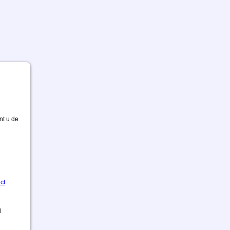
nt u de
ct
d