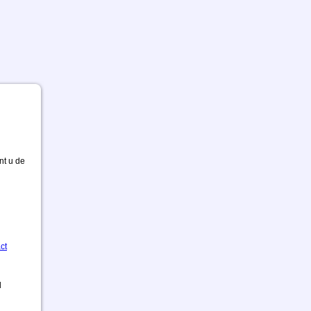
nt u de
ct
d