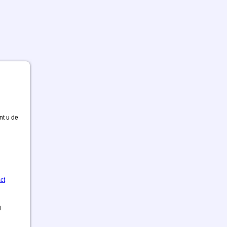
nt u de
ct
d