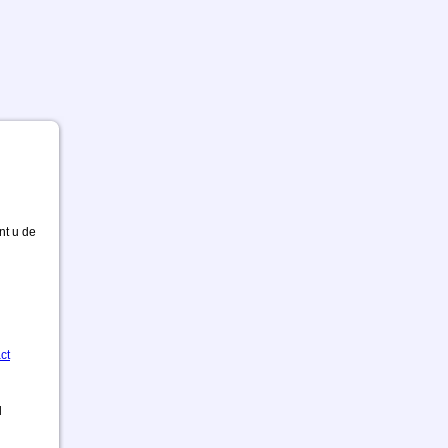
nt u de
ct
d