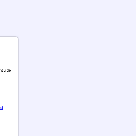
nt u de
ct
d