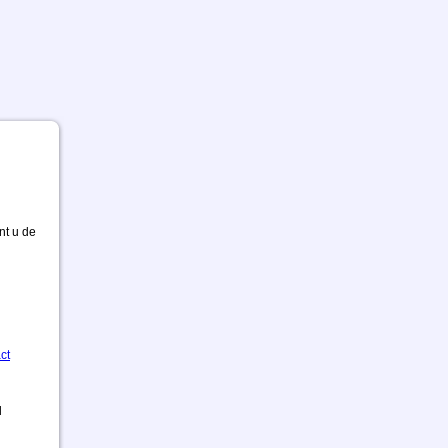
nt u de
ct
d