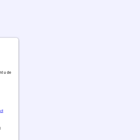
nt u de
ct
d