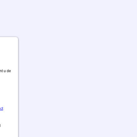
nt u de
ct
d