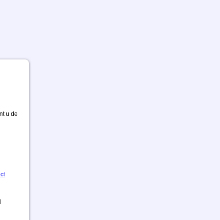
nt u de
ct
d