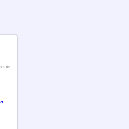
nt u de
ct
d