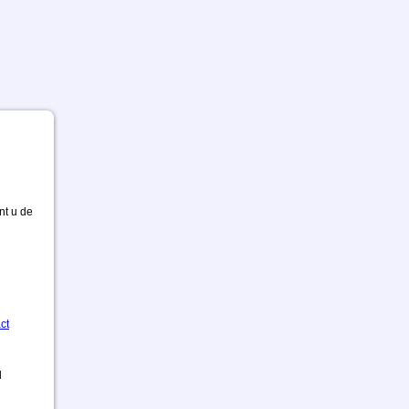
nt u de
ct
d