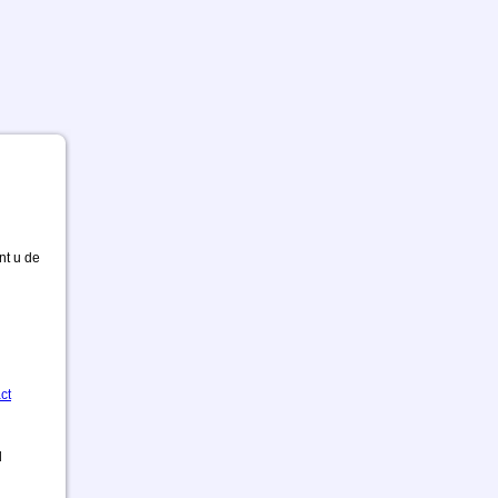
nt u de
ct
d