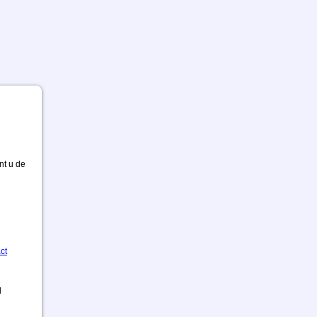
nt u de
ct
d