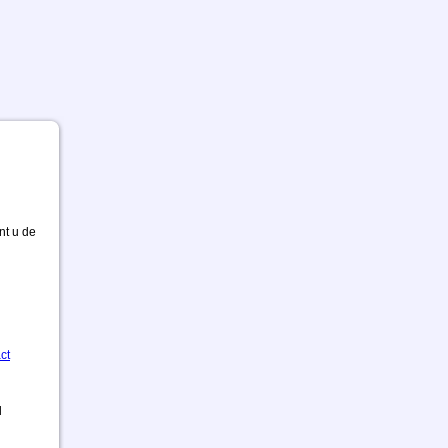
nt u de
ct
d